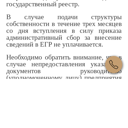
государственный реестр
.
В случае подачи структуры
собственности в течение трех месяцев
со дня вступления в силу приказа
административный сбор за внесение
сведений в ЕГР не уплачивается
.
Необходимо обратить внимание, что в
случае непредоставления указанных
документов руководителю
(уполномоченному лицу) предприятия
грозит штраф от одной тысячи до трех
тысяч необлагаемых минимумов
доходов граждан (на сегодня
составляет 17 — 51 тыс. грн). Кроме
того, за подачу государственному
регистратору заведомо ложных
сведений о юридическом лице