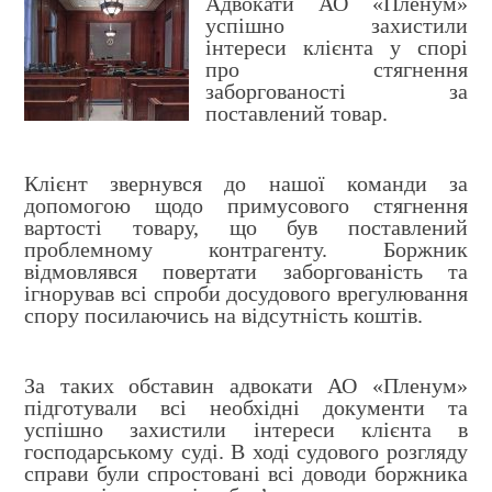
Адвокати АО «Пленум»
успішно захистили
інтереси клієнта у спорі
про стягнення
заборгованості за
поставлений товар.
Клієнт звернувся до нашої команди за
допомогою щодо примусового стягнення
вартості товару, що був поставлений
проблемному контрагенту. Боржник
відмовлявся повертати заборгованість та
ігнорував всі спроби досудового врегулювання
спору посилаючись на відсутність коштів.
За таких обставин адвокати АО «Пленум»
підготували всі необхідні документи та
успішно захистили інтереси клієнта в
господарському суді. В ході судового розгляду
справи були спростовані всі доводи боржника